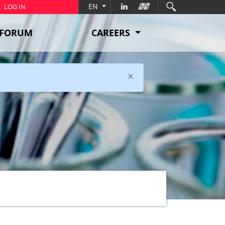
EN
LOG IN
FORUM
CAREERS
×